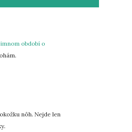
 zimnom období o
nohám.
pokožku nôh. Nejde len
y.