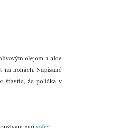
olivovým olejom a aloe
it na nohách. Napísané
e šťastie, že polička v
 Používam naň
soľný