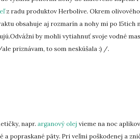
eľ
z radu produktov Herbolive. Okrem olivového
raktu obsahuje aj rozmarín a nohy mi po 15tich
ujú.Odvážni by mohli vytiahnuť svoje vodné mas
ale priznávam, to som neskúšala :) /.
etičky, napr.
arganový olej
vieme na noc apliko
ené a popraskané päty. Pri veľmi poškodenej a zn