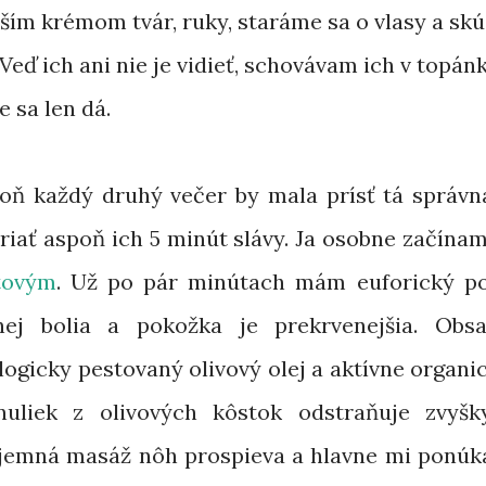
ím krémom tvár, ruky, staráme sa o vlasy a skú
Veď ich ani nie je vidieť, schovávam ich v topán
 sa len dá.
oň každý druhý večer by mala prísť tá správna
riať aspoň ich 5 minút slávy. Ja osobne začína
tovým
. Už po pár minútach mám euforický poc
ej bolia a pokožka je prekrvenejšia. Obsa
logicky pestovaný olivový olej a aktívne organ
nuliek z olivových kôstok odstraňuje zvyš
, jemná masáž nôh prospieva a hlavne mi ponúka