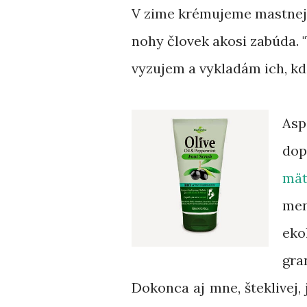
V zime krémujeme mastnejš
nohy človek akosi zabúda. "
vyzujem a vykladám ich, kde
Asp
dop
mä
men
eko
gra
Dokonca aj mne, šteklivej