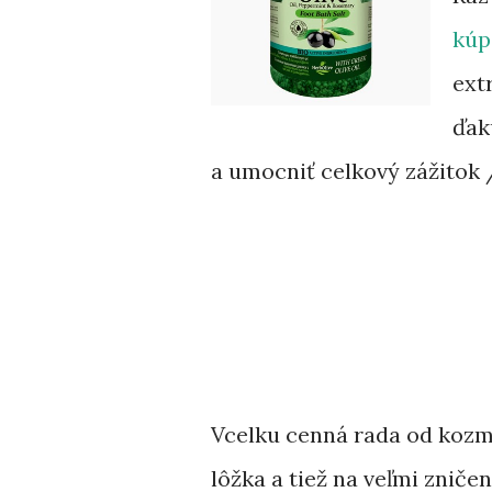
kúp
ext
ďak
a umocniť celkový zážitok /
Vcelku cenná rada od kozm
lôžka a tiež na veľmi znič