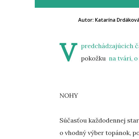
Autor:
Katarína Drdákov
V
predchádzajúcich ča
pokožku
na tvári,
o
NOHY
Súčasťou každodennej staros
o vhodný výber topánok, po