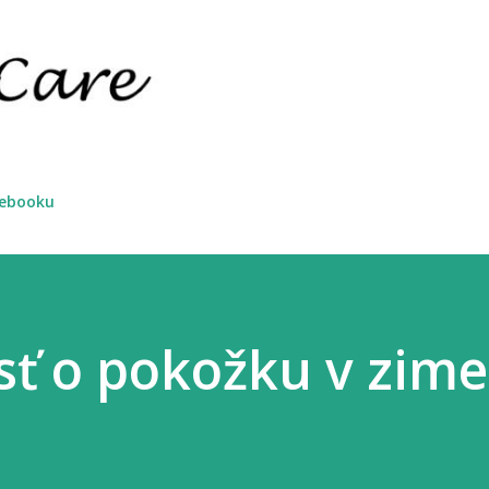
Preskočiť na hlavný obsah
cebooku
sť o pokožku v zime -