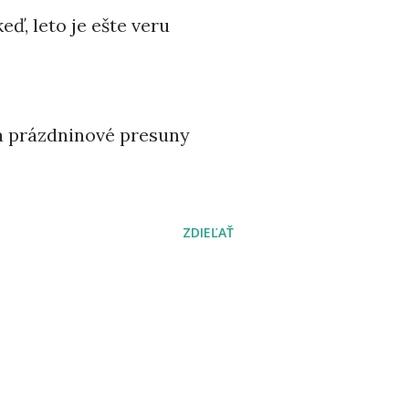
eď, leto je ešte veru
 a prázdninové presuny
ZDIEĽAŤ