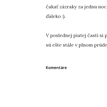
čakať zázraky za jednu noc,
ďaleko :).
V poslednej piatej časti s
sú ešte stále v plnom prúd
Komentáre